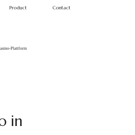
Product
Contact
Casino-Plattform
o in