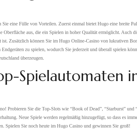
 eine Fülle von Vorteilen. Zuerst einmal bietet Hugo eine breite Palet
e Oberfläche aus, die ein Spielen in hoher Qualität ermöglicht. Auch d
ert ist. Zusätzlich können Sie im Hugo Online-Casino von lukrativen 
en Endgeräten zu spielen, wodurch Sie jederzeit und überall spielen kön
eutschland überzeugen.
Top-Spielautomaten 
o! Probieren Sie die Top-Slots wie “Book of Dead”, “Starburst” und 
erhaltung. Neue Spiele werden regelmäßig hinzugefügt, so dass es imm
en. Spielen Sie noch heute im Hugo Casino und gewinnen Sie groß!