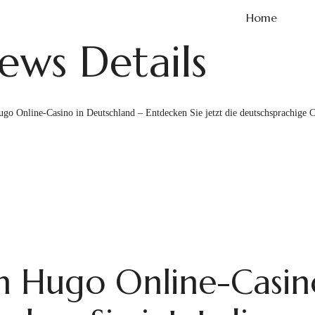
Home
ews Details
ugo Online-Casino in Deutschland – Entdecken Sie jetzt die deutschsprachige 
en Hugo Online-Casin