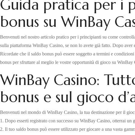
Guida pratica per i p
bonus su WinBay Casi
Benvenuti nel nostro articolo pratico per i principianti su come control
sulla piattaforma WinBay Casino, se non lo avete già fatto. Dopo aver eff
Ricordate che il saldo bonus può essere soggetto a termini e condizioni s
bonus per sfruttare al meglio le vostre opportunità di gioco su WinBay
WinBay Casino: Tutto
bonus e sul gioco d’a
Benvenuti nel mondo di WinBay Casino, la tua destinazione per il gioco 
1. Dopo esserti registrato con successo su WinBay Casino, otterrai un
2. Il tuo saldo bonus può essere utilizzato per giocare a una vasta gamma 