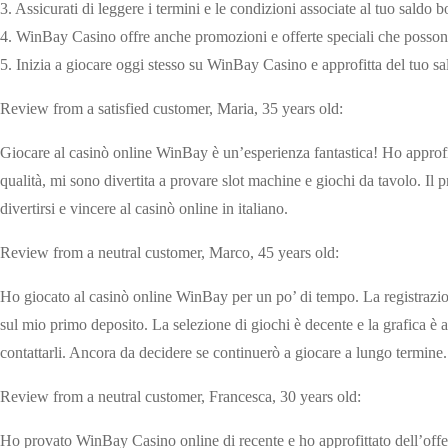
3. Assicurati di leggere i termini e le condizioni associate al tuo saldo
4. WinBay Casino offre anche promozioni e offerte speciali che posson
5. Inizia a giocare oggi stesso su WinBay Casino e approfitta del tuo s
Review from a satisfied customer, Maria, 35 years old:
Giocare al casinò online WinBay è un’esperienza fantastica! Ho approfit
qualità, mi sono divertita a provare slot machine e giochi da tavolo. Il
divertirsi e vincere al casinò online in italiano.
Review from a neutral customer, Marco, 45 years old:
Ho giocato al casinò online WinBay per un po’ di tempo. La registrazion
sul mio primo deposito. La selezione di giochi è decente e la grafica è 
contattarli. Ancora da decidere se continuerò a giocare a lungo termine.
Review from a neutral customer, Francesca, 30 years old:
Ho provato WinBay Casino online di recente e ho approfittato dell’offe