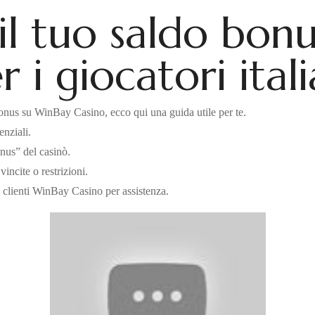
il tuo saldo bon
 i giocatori itali
 bonus su WinBay Casino, ecco qui una guida utile per te.
enziali.
onus” del casinò.
incite o restrizioni.
io clienti WinBay Casino per assistenza.