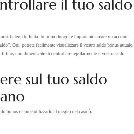
trollare il tuo saldo
ostri utenti in Italia. In primo luogo, è importante creare un account
ldo”. Qui, potrete facilmente visualizzare il vostro saldo bonus attuale.
. Infine, non dimenticate di controllare regolarmente il vostro saldo
ere sul tuo saldo
iano
ldo bonus e come utilizzarlo al meglio nel casinò.