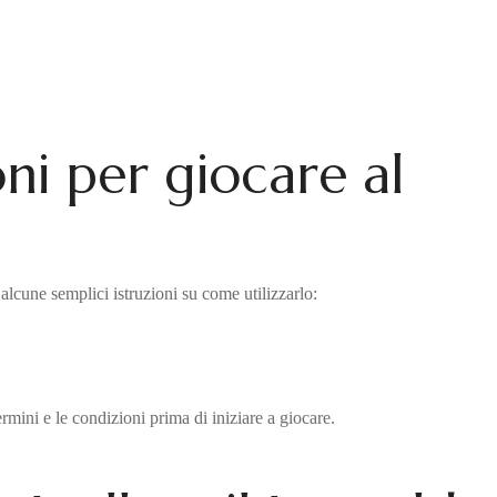
oni per giocare al
lcune semplici istruzioni su come utilizzarlo:
mini e le condizioni prima di iniziare a giocare.