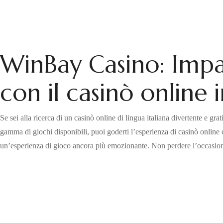
WinBay Casino: Impara
con il casinò online i
Se sei alla ricerca di un casinò online di lingua italiana divertente e gr
gamma di giochi disponibili, puoi goderti l’esperienza di casinò online
un’esperienza di gioco ancora più emozionante. Non perdere l’occasione