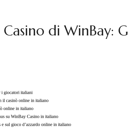
s Casino di WinBay: G
 giocatori italiani
il casinò online in italiano
 online in italiano
onus su WinBay Casino in italiano
e sul gioco d’azzardo online in italiano