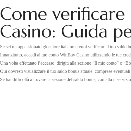
Come verificare 
Casino: Guida per
Se sei un appassionato giocatore italiano e vuoi verificare il tuo saldo
Innanzitutto, accedi al tuo conto WinBay Casino utilizzando le tue cred
Una volta effettuato l’accesso, dirigiti alla sezione “Il mio conto” o “B
Qui dovresti visualizzare il tuo saldo bonus attuale, comprese eventuali v
Se hai difficoltà a trovare la sezione del saldo bonus, contatta il serviz