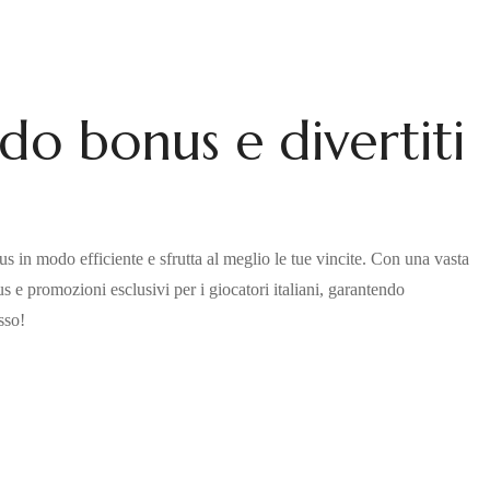
do bonus e divertiti
nus in modo efficiente e sfrutta al meglio le tue vincite. Con una vasta
 e promozioni esclusivi per i giocatori italiani, garantendo
sso!