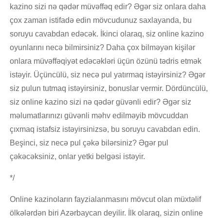
kazino sizi nə qədər müvəffəq edir? Əgər siz onlara daha
çox zaman istifadə edin mövcudunuz saxlayanda, bu
soruyu cavabdan edəcək. İkinci olaraq, siz online kazino
oyunlarını necə bilmirsiniz? Daha çox bilməyən kişilər
onlara müvəffəqiyət edəcəkləri üçün özünü tədris etmək
istəyir. Üçüncülü, siz necə pul yatırmaq istəyirsiniz? Əgər
siz pulun tutmaq istəyirsiniz, bonuslar vermir. Dördüncülü,
siz online kazino sizi nə qədər güvənli edir? Əgər siz
məlumatlarınızı güvənli məhv edilməyib mövcuddan
çıxmaq istafsiz istəyirsinizsə, bu soruyu cavabdan edin.
Beşinci, siz necə pul çəkə bilərsiniz? Əgər pul
çəkəcəksiniz, onlar yetki belgəsi istəyir.
*/
Online kazinoların fayzialanmasını mövcut olan müxtəlif
ölkələrdən biri Azərbaycan deyilir. İlk olaraq, sizin online