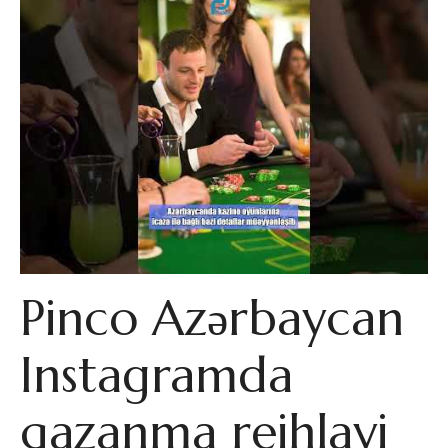
Pinco Azərbaycan
Instagramda
qazanma reihlayi