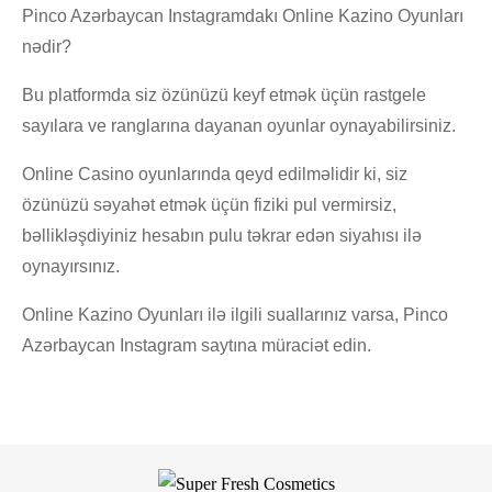
Pinco Azərbaycan Instagramdakı Online Kazino Oyunları
nədir?
Bu platformda siz özünüzü keyf etmək üçün rastgele
sayılara ve ranglarına dayanan oyunlar oynayabilirsiniz.
Online Casino oyunlarında qeyd edilməlidir ki, siz
özünüzü səyahət etmək üçün fiziki pul vermirsiz,
bəllikləşdiyiniz hesabın pulu təkrar edən siyahısı ilə
oynayırsınız.
Online Kazino Oyunları ilə ilgili suallarınız varsa, Pinco
Azərbaycan Instagram saytına müraciət edin.