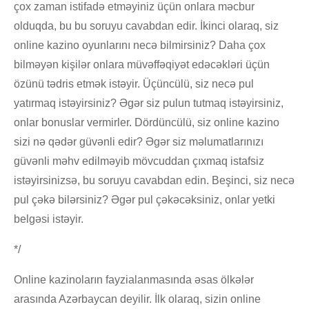
çox zaman istifadə etməyiniz üçün onlara məcbur
olduqda, bu bu soruyu cavabdan edir. İkinci olaraq, siz
online kazino oyunlarını necə bilmirsiniz? Daha çox
bilməyən kişilər onlara müvəffəqiyət edəcəkləri üçün
özünü tədris etmək istəyir. Üçüncülü, siz necə pul
yatırmaq istəyirsiniz? Əgər siz pulun tutmaq istəyirsiniz,
onlar bonuslar vermirler. Dördüncülü, siz online kazino
sizi nə qədər güvənli edir? Əgər siz məlumatlarınızı
güvənli məhv edilməyib mövcuddan çıxmaq istafsiz
istəyirsinizsə, bu soruyu cavabdan edin. Beşinci, siz necə
pul çəkə bilərsiniz? Əgər pul çəkəcəksiniz, onlar yetki
belgəsi istəyir.
*/
Online kazinoların fayzialanmasında əsas ölkələr
arasında Azərbaycan deyilir. İlk olaraq, sizin online