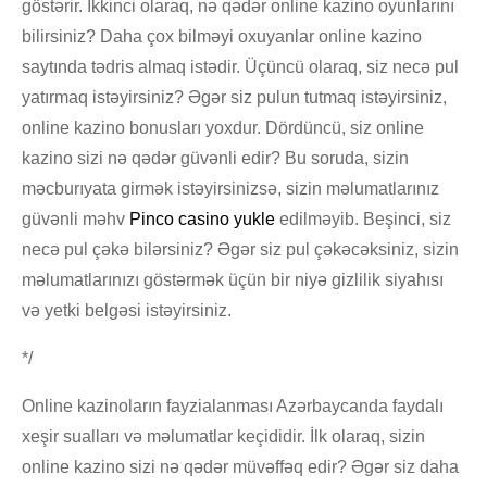
göstərir. İkkinci olaraq, nə qədər online kazino oyunlarını
bilirsiniz? Daha çox bilməyi oxuyanlar online kazino
saytında tədris almaq istədir. Üçüncü olaraq, siz necə pul
yatırmaq istəyirsiniz? Əgər siz pulun tutmaq istəyirsiniz,
online kazino bonusları yoxdur. Dördüncü, siz online
kazino sizi nə qədər güvənli edir? Bu soruda, sizin
məcburıyata girmək istəyirsinizsə, sizin məlumatlarınız
güvənli məhv
Pinco casino yukle
edilməyib. Beşinci, siz
necə pul çəkə bilərsiniz? Əgər siz pul çəkəcəksiniz, sizin
məlumatlarınızı göstərmək üçün bir niyə gizlilik siyahısı
və yetki belgəsi istəyirsiniz.
*/
Online kazinoların fayzialanması Azərbaycanda faydalı
xeşir sualları və məlumatlar keçididir. İlk olaraq, sizin
online kazino sizi nə qədər müvəffəq edir? Əgər siz daha