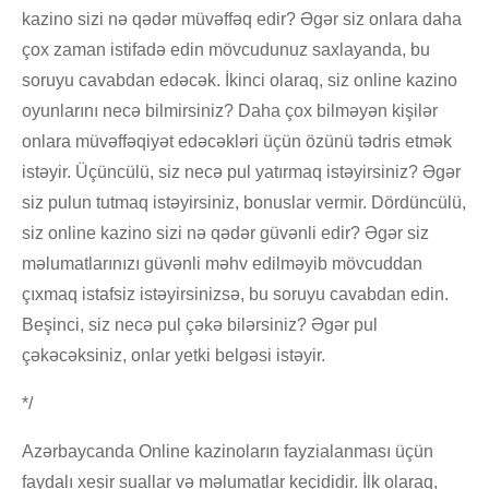
kazino sizi nə qədər müvəffəq edir? Əgər siz onlara daha
çox zaman istifadə edin mövcudunuz saxlayanda, bu
soruyu cavabdan edəcək. İkinci olaraq, siz online kazino
oyunlarını necə bilmirsiniz? Daha çox bilməyən kişilər
onlara müvəffəqiyət edəcəkləri üçün özünü tədris etmək
istəyir. Üçüncülü, siz necə pul yatırmaq istəyirsiniz? Əgər
siz pulun tutmaq istəyirsiniz, bonuslar vermir. Dördüncülü,
siz online kazino sizi nə qədər güvənli edir? Əgər siz
məlumatlarınızı güvənli məhv edilməyib mövcuddan
çıxmaq istafsiz istəyirsinizsə, bu soruyu cavabdan edin.
Beşinci, siz necə pul çəkə bilərsiniz? Əgər pul
çəkəcəksiniz, onlar yetki belgəsi istəyir.
*/
Azərbaycanda Online kazinoların fayzialanması üçün
faydalı xeşir suallar və məlumatlar keçididir. İlk olaraq,