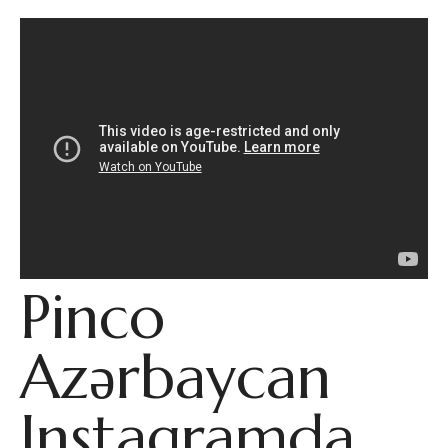
Pinco
Azərbaycan
Instagramda