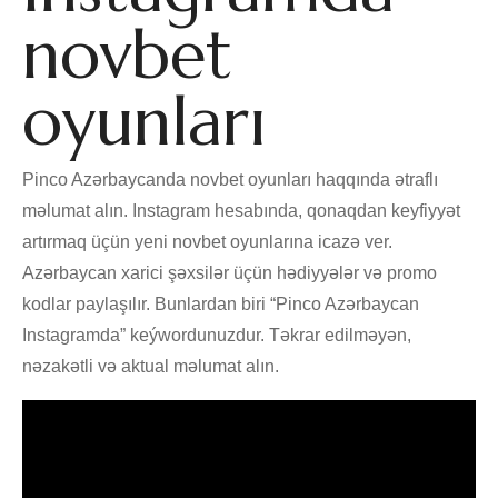
novbet
oyunları
Pinco Azərbaycanda novbet oyunları haqqında ətraflı
məlumat alın. Instagram hesabında, qonaqdan keyfiyyət
artırmaq üçün yeni novbet oyunlarına icazə ver.
Azərbaycan xarici şəxsilər üçün hədiyyələr və promo
kodlar paylaşılır. Bunlardan biri “Pinco Azərbaycan
Instagramda” keýwordunuzdur. Təkrar edilməyən,
nəzakətli və aktual məlumat alın.