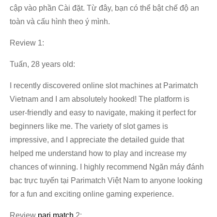
cập vào phần Cài đặt. Từ đây, bạn có thể bật chế độ an
toàn và cấu hình theo ý mình.
Review 1:
Tuấn, 28 years old:
I recently discovered online slot machines at Parimatch
Vietnam and I am absolutely hooked! The platform is
user-friendly and easy to navigate, making it perfect for
beginners like me. The variety of slot games is
impressive, and I appreciate the detailed guide that
helped me understand how to play and increase my
chances of winning. I highly recommend Ngăn máy đánh
bạc trực tuyến tại Parimatch Việt Nam to anyone looking
for a fun and exciting online gaming experience.
Review
pari match
2: