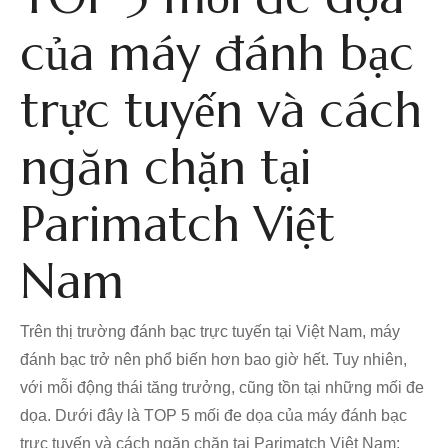
của máy đánh bạc
trực tuyến và cách
ngăn chặn tại
Parimatch Việt
Nam
Trên thị trường đánh bạc trực tuyến tại Việt Nam, máy
đánh bạc trở nên phổ biến hơn bao giờ hết. Tuy nhiên,
với mỗi động thái tăng trưởng, cũng tồn tại những mối đe
dọa. Dưới đây là TOP 5 mối đe dọa của máy đánh bạc
trực tuyến và cách ngăn chặn tại Parimatch Việt Nam: