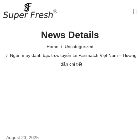
News Details
Home
Uncategorized
Ngăn máy đánh bạc trực tuyến tại Parimatch Việt Nam – Hướng
dẫn chi tiết
August 23, 2025