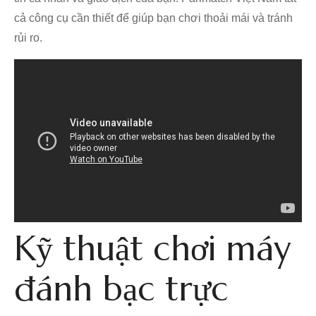
cả công cụ cần thiết để giúp bạn chơi thoải mái và tránh
rủi ro.
Kỹ thuật chơi máy
đánh bạc trực