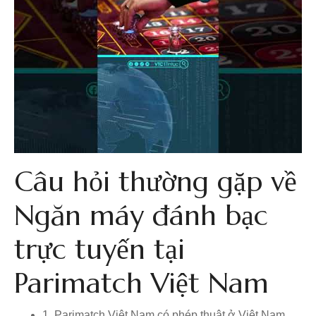
Câu hỏi thường gặp về
Ngăn máy đánh bạc
trực tuyến tại
Parimatch Việt Nam
1. Parimatch Việt Nam có phép thuật ở Việt Nam