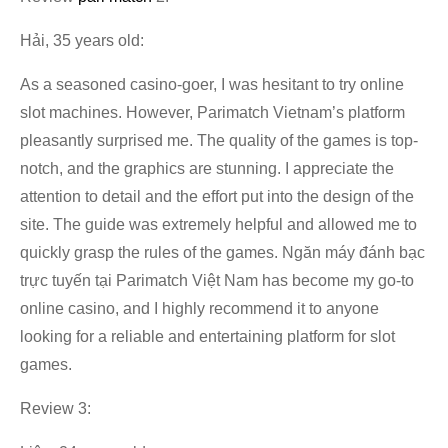
Hải, 35 years old:
As a seasoned casino-goer, I was hesitant to try online
slot machines. However, Parimatch Vietnam’s platform
pleasantly surprised me. The quality of the games is top-
notch, and the graphics are stunning. I appreciate the
attention to detail and the effort put into the design of the
site. The guide was extremely helpful and allowed me to
quickly grasp the rules of the games. Ngăn máy đánh bạc
trực tuyến tại Parimatch Việt Nam has become my go-to
online casino, and I highly recommend it to anyone
looking for a reliable and entertaining platform for slot
games.
Review 3: