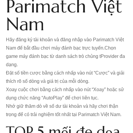
Parimatch Việt
Nam
Hãy đăng ký tài khoản và đăng nhập vào Parimatch Việt
Nam để bắt đầu chơi máy đánh bạc trực tuyến.Chọn
game máy đánh bạc từ danh sách trò chủng tProvider đa
dạng.
Đặt số tiền cược bằng cách nhấp vào nút “Cược” và giải
thích rõ số dòng và giá trị của mỗi dòng.
Xoay cuộc chơi bằng cách nhấp vào nút “Xoay” hoặc sử
dụng chức năng “AutoPlay” để chơi liên tục.
Nhớ giữ thăm dò về số dư tài khoản và hãy chơi thận
trọng để có trải nghiệm tốt nhất tại Parimatch Việt Nam.
TOP 5 mối đe dọa