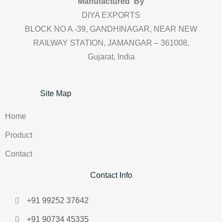
Manufactured By
DIYA EXPORTS
BLOCK NO A -39, GANDHINAGAR, NEAR NEW
RAILWAY STATION, JAMANGAR – 361008,
Gujarat, India
Site Map
Home
Product
Contact
Contact Info
+91 99252 37642
+91 90734 45335