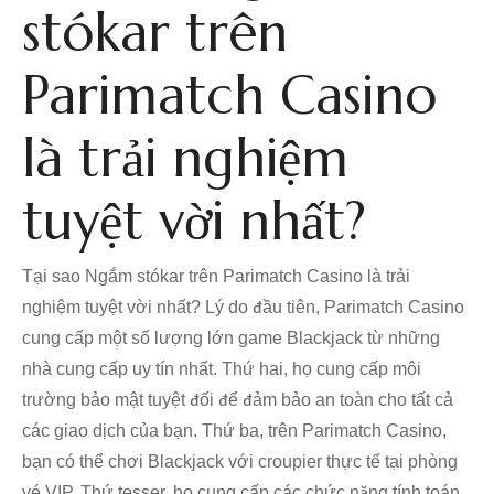
stókar trên
Parimatch Casino
là trải nghiệm
tuyệt vời nhất?
Tại sao Ngắm stókar trên Parimatch Casino là trải
nghiệm tuyệt vời nhất? Lý do đầu tiên, Parimatch Casino
cung cấp một số lượng lớn game Blackjack từ những
nhà cung cấp uy tín nhất. Thứ hai, họ cung cấp môi
trường bảo mật tuyệt đối để đảm bảo an toàn cho tất cả
các giao dịch của bạn. Thứ ba, trên Parimatch Casino,
bạn có thể chơi Blackjack với croupier thực tế tại phòng
vé VIP. Thứ tesser, họ cung cấp các chức năng tính toán