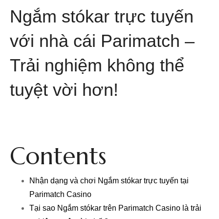
Ngắm stókar trực tuyến
với nhà cái Parimatch –
Trải nghiệm không thể
tuyệt vời hơn!
Contents
Nhận dạng và chơi Ngắm stókar trực tuyến tại
Parimatch Casino
Tại sao Ngắm stókar trên Parimatch Casino là trải