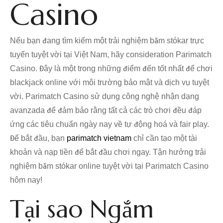
Casino
Nếu bạn đang tìm kiếm một trải nghiệm băm stókar trực
tuyến tuyệt vời tại Việt Nam, hãy consideration Parimatch
Casino. Đây là một trong những điểm đến tốt nhất để chơi
blackjack online với môi trường bảo mật và dịch vụ tuyệt
vời. Parimatch Casino sử dụng công nghệ nhận dạng
avanzada để đảm bảo rằng tất cả các trò chơi đều đáp
ứng các tiêu chuẩn ngày nay về tự động hoá và fair play.
Để bắt đầu, bạn
parimatch vietnam
chỉ cần tạo một tài
khoản và nạp tiền để bắt đầu chơi ngay. Tận hưởng trải
nghiệm băm stókar online tuyệt vời tại Parimatch Casino
hôm nay!
Tại sao Ngắm