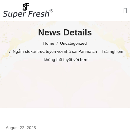
News Details
Home
Uncategorized
Ngắm stókar trực tuyến với nhà cái Parimatch – Trải nghiệm
không thể tuyệt vời hơn!
August 22, 2025