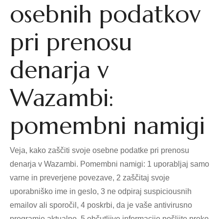
osebnih podatkov
pri prenosu
denarja v
Wazambi:
pomembni namigi
Veja, kako zaščiti svoje osebne podatke pri prenosu
denarja v Wazambi. Pomembni namigi: 1 uporabljaj samo
varne in preverjene povezave, 2 zaščitaj svoje
uporabniško ime in geslo, 3 ne odpiraj suspiciousnih
emailov ali sporočil, 4 poskrbi, da je vaše antivirusno
programje aktualno, 5 občutljive informacije pošljite preko