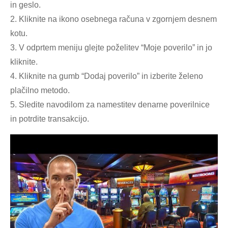
in geslo.
2. Kliknite na ikono osebnega računa v zgornjem desnem
kotu.
3. V odprtem meniju glejte poželitev “Moje poverilo” in jo
kliknite.
4. Kliknite na gumb “Dodaj poverilo” in izberite želeno
plačilno metodo.
5. Sledite navodilom za namestitev denarne poverilnice
in potrdite transakcijo.