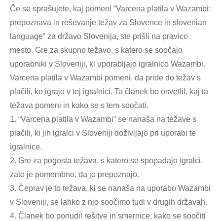
Če se sprašujete, kaj pomeni “Varcena platila v Wazambi:
prepoznava in reševanje težav za Slovence in slovenian
language” za državo Slovenija, ste prišli na pravico
mesto. Gre za skupno težavo, s katero se soočajo
uporabniki v Sloveniji, ki uporabljajo igralnico Wazambi.
Varcena platila v Wazambi pomeni, da pride do težav s
plačili, ko igrajo v tej igralnici. Ta članek bo osvetlil, kaj ta
težava pomeni in kako se s tem soočati.
1. “Varcena platila v Wazambi” se nanaša na težave s
plačili, ki jih igralci v Sloveniji doživljajo pri uporabi te
igralnice.
2. Gre za pogosta težava, s katero se spopadajo igralci,
zato je pomembno, da jo prepoznajo.
3. Čeprav je to težava, ki se nanaša na uporabo Wazambi
v Sloveniji, se lahko z njo soočimo tudi v drugih državah.
4. Članek bo ponudil rešitve in smernice, kako se soočiti