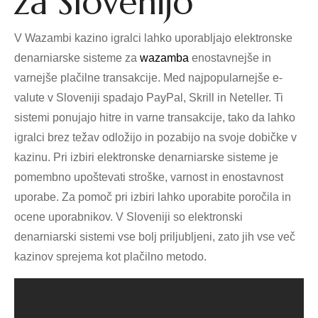
za Slovenijo
V Wazambi kazino igralci lahko uporabljajo elektronske
denarniarske sisteme za
wazamba
enostavnejše in
varnejše plačilne transakcije. Med najpopularnejše e-
valute v Sloveniji spadajo PayPal, Skrill in Neteller. Ti
sistemi ponujajo hitre in varne transakcije, tako da lahko
igralci brez težav odložijo in pozabijo na svoje dobičke v
kazinu. Pri izbiri elektronske denarniarske sisteme je
pomembno upoštevati stroške, varnost in enostavnost
uporabe. Za pomoč pri izbiri lahko uporabite poročila in
ocene uporabnikov. V Sloveniji so elektronski
denarniarski sistemi vse bolj priljubljeni, zato jih vse več
kazinov sprejema kot plačilno metodo.