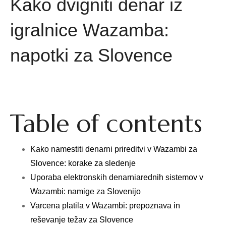
Kako dvigniti denar iz
igralnice Wazamba:
napotki za Slovence
Table of contents
Kako namestiti denarni prireditvi v Wazambi za
Slovence: korake za sledenje
Uporaba elektronskih denarniarednih sistemov v
Wazambi: namige za Slovenijo
Varcena platila v Wazambi: prepoznava in
reševanje težav za Slovence