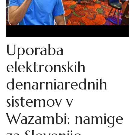
Uporaba
elektronskih
denarniarednih
sistemov v
Wazambi: namige