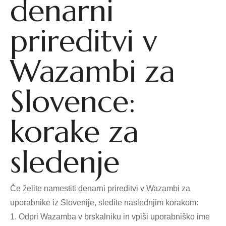
denarni
prireditvi v
Wazambi za
Slovence:
korake za
sledenje
Če želite namestiti denarni prireditvi v Wazambi za
uporabnike iz Slovenije, sledite naslednjim korakom:
1. Odpri Wazamba v brskalniku in vpiši uporabniško ime