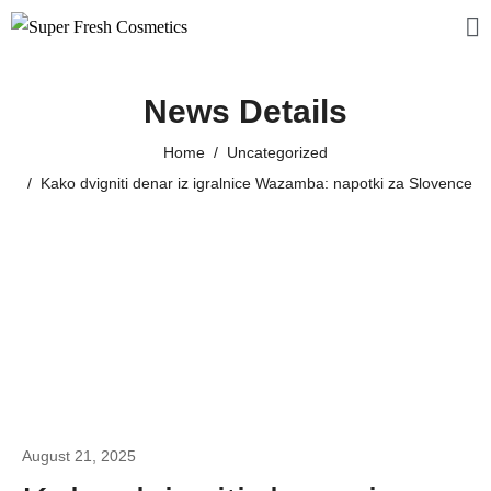
News Details
Home
Uncategorized
Kako dvigniti denar iz igralnice Wazamba: napotki za Slovence
August 21, 2025