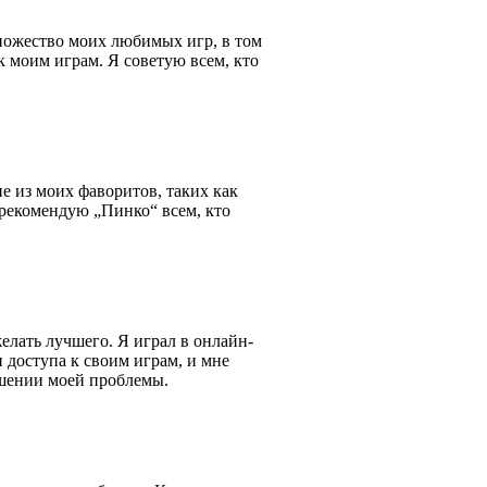
множество моих любимых игр, в том
к моим играм. Я советую всем, кто
е из моих фаворитов, таких как
 рекомендую „Пинко“ всем, кто
елать лучшего. Я играл в онлайн-
 доступа к своим играм, и мне
шении моей проблемы.