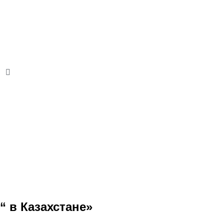
“ в Казахстане»