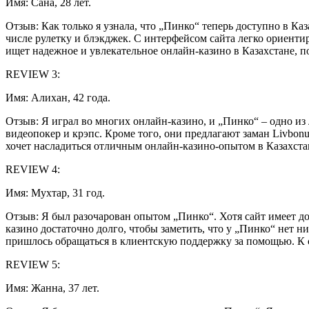
Имя: Сана, 28 лет.
Отзыв: Как только я узнала, что „Пинко“ теперь доступно в Ка
числе рулетку и блэкджек. С интерфейсом сайта легко ориентир
ищет надежное и увлекательное онлайн-казино в Казахстане, п
REVIEW 3:
Имя: Алихан, 42 года.
Отзыв: Я играл во многих онлайн-казино, и „Пинко“ – одно и
видеопокер и крэпс. Кроме того, они предлагают заман Livbon
хочет насладиться отличным онлайн-казино-опытом в Казахста
REVIEW 4:
Имя: Мухтар, 31 год.
Отзыв: Я был разочарован опытом „Пинко“. Хотя сайт имеет до
казино достаточно долго, чтобы заметить, что у „Пинко“ нет н
пришлось обращаться в клиентскую поддержку за помощью. К
REVIEW 5:
Имя: Жанна, 37 лет.