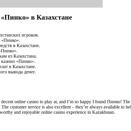
«Пинко» в Казахстане
хстанских игроков.
о «Пинко».
едств в Казахстане.
«Пинко».
ам из Казахстана.
 казино «Пинко».
лат в Казахстане.
ого вывода денег.
cent online casino to play at, and I’m so happy I found Пинко! The si
 The customer service is also excellent – they’re always available to h
worthy and enjoyable online casino experience in Kazakhstan.