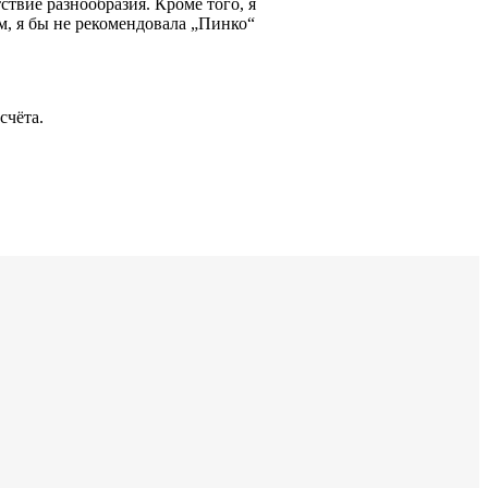
ствие разнообразия. Кроме того, я
м, я бы не рекомендовала „Пинко“
счёта.