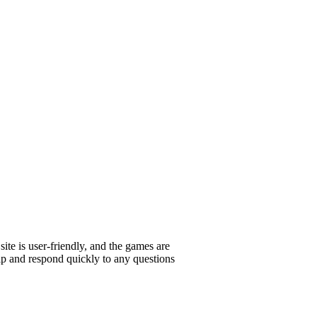
te is user-friendly, and the games are
elp and respond quickly to any questions