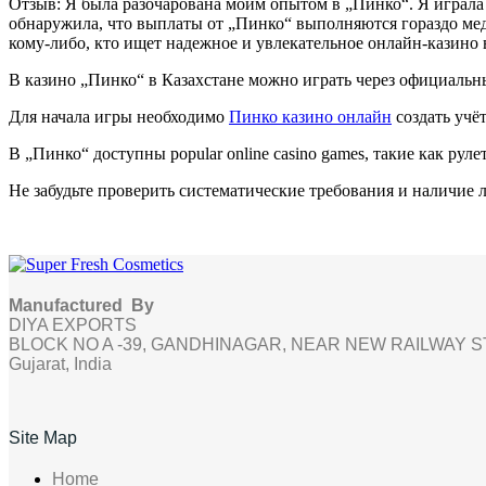
Отзыв: Я была разочарована моим опытом в „Пинко“. Я играла 
обнаружила, что выплаты от „Пинко“ выполняются гораздо медл
кому-либо, кто ищет надежное и увлекательное онлайн-казино 
В казино „Пинко“ в Казахстане можно играть через официальн
Для начала игры необходимо
Пинко казино онлайн
создать учё
В „Пинко“ доступны popular online casino games, такие как рулетк
Не забудьте проверить систематические требования и наличие 
Manufactured By
DIYA EXPORTS
BLOCK NO A -39, GANDHINAGAR, NEAR NEW RAILWAY ST
Gujarat, India
Site Map
Home