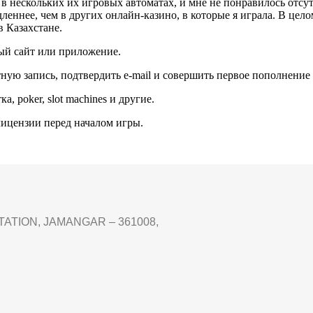
в нескольких их игровых автоматах, и мне не понравилось отсут
еннее, чем в других онлайн-казино, в которые я играла. В цело
в Казахстане.
ый сайт или приложение.
тную запись, подтвердить e-mail и совершить первое пополнение 
а, poker, slot machines и другие.
лицензии перед началом игры.
ATION, JAMANGAR – 361008,