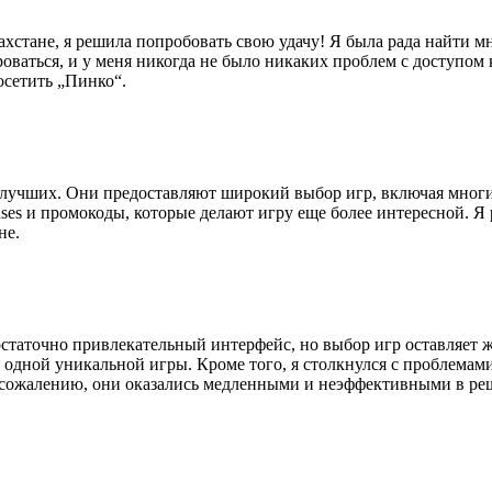
захстане, я решила попробовать свою удачу! Я была рада найти 
оваться, и у меня никогда не было никаких проблем с доступом 
осетить „Пинко“.
з лучших. Они предоставляют широкий выбор игр, включая многи
uses и промокоды, которые делают игру еще более интересной. Я
не.
статочно привлекательный интерфейс, но выбор игр оставляет ж
и одной уникальной игры. Кроме того, я столкнулся с проблемами
 сожалению, они оказались медленными и неэффективными в ре