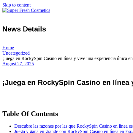
Skip to content
News Details
Home
Uncategorized
¡Juega en RockySpin Casino en línea y vive una experiencia única en
August 27, 2025
¡Juega en RockySpin Casino en línea y
Table Of Contents
Descubre las razones por las que RockySpin Casino en línea e
Juega y gana en grande con RockySpin Casino en línea en Esp