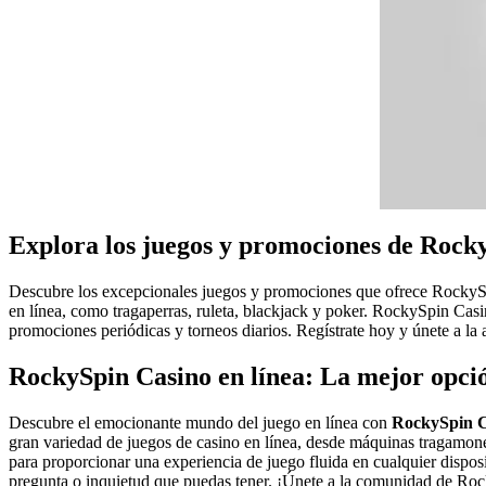
Explora los juegos y promociones de Rock
Descubre los excepcionales juegos y promociones que ofrece RockyS
en línea, como tragaperras, ruleta, blackjack y poker. RockySpin Cas
promociones periódicas y torneos diarios. Regístrate hoy y únete a l
RockySpin Casino en línea: La mejor opci
Descubre el emocionante mundo del juego en línea con
RockySpin C
gran variedad de juegos de casino en línea, desde máquinas tragamoned
para proporcionar una experiencia de juego fluida en cualquier dispos
pregunta o inquietud que puedas tener. ¡Únete a la comunidad de Roc