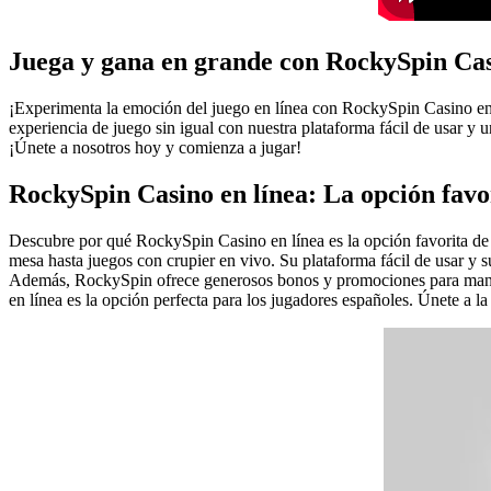
Juega y gana en grande con RockySpin Cas
¡Experimenta la emoción del juego en línea con RockySpin Casino en E
experiencia de juego sin igual con nuestra plataforma fácil de usar 
¡Únete a nosotros hoy y comienza a jugar!
RockySpin Casino en línea: La opción favo
Descubre por qué RockySpin Casino en línea es la opción favorita de 
mesa hasta juegos con crupier en vivo. Su plataforma fácil de usar y su
Además, RockySpin ofrece generosos bonos y promociones para manten
en línea es la opción perfecta para los jugadores españoles. Únete a