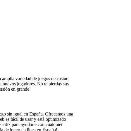
 amplia variedad de juegos de casino
a nuevos jugadores. No te pierdas sus
ersión en grande!
ego sin igual en
España
. Ofrecemos una
b es fácil de usar y está optimizado
e 24/7 para ayudarte con cualquier
ia de juego en línea en
España
!