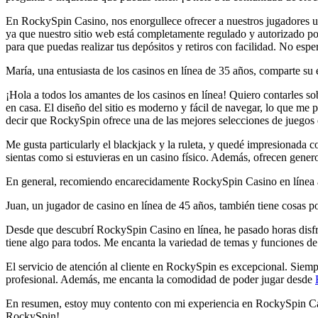
En RockySpin Casino, nos enorgullece ofrecer a nuestros jugadores una
ya que nuestro sitio web está completamente regulado y autorizado po
para que puedas realizar tus depósitos y retiros con facilidad. No es
María, una entusiasta de los casinos en línea de 35 años, comparte s
¡Hola a todos los amantes de los casinos en línea! Quiero contarles 
en casa. El diseño del sitio es moderno y fácil de navegar, lo que me
decir que RockySpin ofrece una de las mejores selecciones de juegos
Me gusta particularly el blackjack y la ruleta, y quedé impresionada 
sientas como si estuvieras en un casino físico. Además, ofrecen gene
En general, recomiendo encarecidamente RockySpin Casino en línea a 
Juan, un jugador de casino en línea de 45 años, también tiene cosas 
Desde que descubrí RockySpin Casino en línea, he pasado horas disfr
tiene algo para todos. Me encanta la variedad de temas y funciones de 
El servicio de atención al cliente en RockySpin es excepcional. Siem
profesional. Además, me encanta la comodidad de poder jugar desde
En resumen, estoy muy contento con mi experiencia en RockySpin Casi
RockySpin!