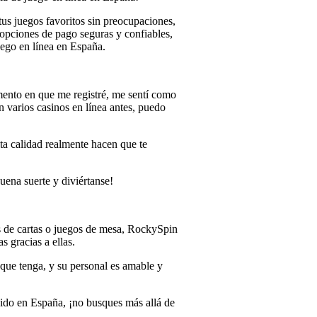
tus juegos favoritos sin preocupaciones,
opciones de pago seguras y confiables,
uego en línea en
España
.
mento en que me registré, me sentí como
n varios casinos en línea antes, puedo
lta calidad realmente hacen que te
ena suerte y diviértanse!
s de cartas o juegos de mesa, RockySpin
 gracias a ellas.
que tenga, y su personal es amable y
nido en España, ¡no busques más allá de