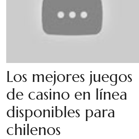
Los mejores juegos
de casino en línea
disponibles para
chilenos