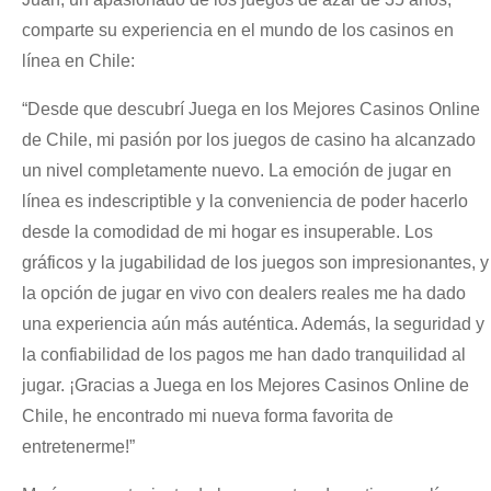
comparte su experiencia en el mundo de los casinos en
línea en Chile:
“Desde que descubrí Juega en los Mejores Casinos Online
de Chile, mi pasión por los juegos de casino ha alcanzado
un nivel completamente nuevo. La emoción de jugar en
línea es indescriptible y la conveniencia de poder hacerlo
desde la comodidad de mi hogar es insuperable. Los
gráficos y la jugabilidad de los juegos son impresionantes, y
la opción de jugar en vivo con dealers reales me ha dado
una experiencia aún más auténtica. Además, la seguridad y
la confiabilidad de los pagos me han dado tranquilidad al
jugar. ¡Gracias a Juega en los Mejores Casinos Online de
Chile, he encontrado mi nueva forma favorita de
entretenerme!”