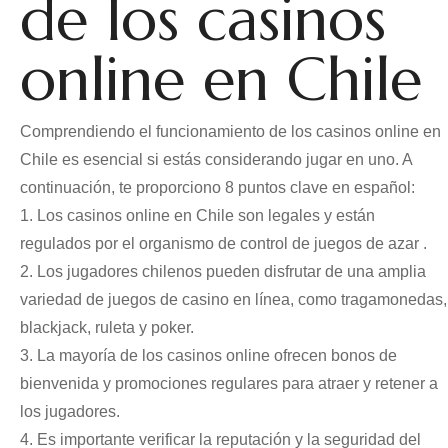
de los casinos
online en Chile
Comprendiendo el funcionamiento de los casinos online en
Chile es esencial si estás considerando jugar en uno. A
continuación, te proporciono 8 puntos clave en español:
1. Los casinos online en Chile son legales y están
regulados por el organismo de control de juegos de azar .
2. Los jugadores chilenos pueden disfrutar de una amplia
variedad de juegos de casino en línea, como tragamonedas,
blackjack, ruleta y poker.
3. La mayoría de los casinos online ofrecen bonos de
bienvenida y promociones regulares para atraer y retener a
los jugadores.
4. Es importante verificar la reputación y la seguridad del