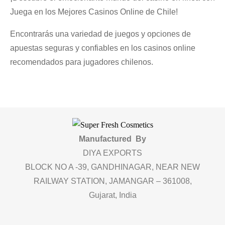
Juega en los Mejores Casinos Online de Chile!
Encontrarás una variedad de juegos y opciones de
apuestas seguras y confiables en los casinos online
recomendados para jugadores chilenos.
Manufactured By
DIYA EXPORTS
BLOCK NO A -39, GANDHINAGAR, NEAR NEW
RAILWAY STATION, JAMANGAR – 361008,
Gujarat, India