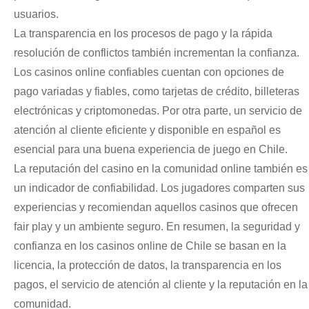
usuarios.
La transparencia en los procesos de pago y la rápida
resolución de conflictos también incrementan la confianza.
Los casinos online confiables cuentan con opciones de
pago variadas y fiables, como tarjetas de crédito, billeteras
electrónicas y criptomonedas. Por otra parte, un servicio de
atención al cliente eficiente y disponible en español es
esencial para una buena experiencia de juego en Chile.
La reputación del casino en la comunidad online también es
un indicador de confiabilidad. Los jugadores comparten sus
experiencias y recomiendan aquellos casinos que ofrecen
fair play y un ambiente seguro. En resumen, la seguridad y
confianza en los casinos online de Chile se basan en la
licencia, la protección de datos, la transparencia en los
pagos, el servicio de atención al cliente y la reputación en la
comunidad.