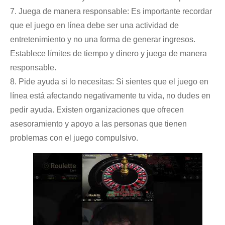
7. Juega de manera responsable: Es importante recordar
que el juego en línea debe ser una actividad de
entretenimiento y no una forma de generar ingresos.
Establece límites de tiempo y dinero y juega de manera
responsable.
8. Pide ayuda si lo necesitas: Si sientes que el juego en
línea está afectando negativamente tu vida, no dudes en
pedir ayuda. Existen organizaciones que ofrecen
asesoramiento y apoyo a las personas que tienen
problemas con el juego compulsivo.