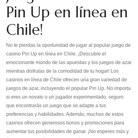
Pin Up en línea en
Chile!
No te pierdas la oportunidad de jugar al popular juego de
casino Pin Up en línea en Chile. ¡Descubre el
emocionante mundo de las apuestas y los juegos de azar
mientras disfrutas de la comodidad de tu hogar! Los
casinos en línea de Chile ofrecen una gran variedad de
juegos de azar, incluyendo el popular Pin Up. No importa
si eres un novato o un jugador experimentado, seguro
que encontrarás un juego que se adapte a tus
preferencias y habilidades. Además, muchos de estos
casinos ofrecen generosos bonos y promociones para
aumentar tus posibilidades de ganar. ¡No esperes más y