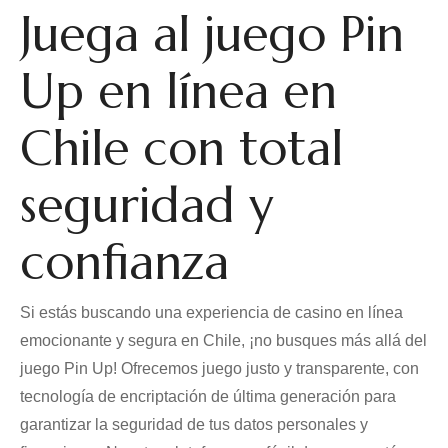
Juega al juego Pin
Up en línea en
Chile con total
seguridad y
confianza
Si estás buscando una experiencia de casino en línea
emocionante y segura en Chile, ¡no busques más allá del
juego Pin Up! Ofrecemos juego justo y transparente, con
tecnología de encriptación de última generación para
garantizar la seguridad de tus datos personales y