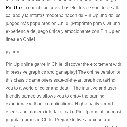
Pin-Up
sin complicaciones. Los efectos de sonido de alta
calidad y la interfaz moderna hacen de Pin Up uno de los
juegos más populares en Chile. ¡Prepárate para vivir una
experiencia de juego única y emocionante con Pin Up en
línea en Chile!
python
Pin Up online game in Chile, discover the excitement with
impressive graphics and gameplay! The online version of
this classic game offers state-of-the-art graphics, taking
you to a world of color and detail. The intuitive and user-
friendly gameplay allows you to enjoy the gaming
experience without complications. High-quality sound
effects and modern interface make Pin Up one of the most
popular games in Chile. Prepare to live a unique and