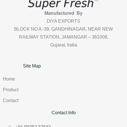
Manufactured By
DIYA EXPORTS
BLOCK NO A -39, GANDHINAGAR, NEAR NEW
RAILWAY STATION, JAMANGAR – 361008,
Gujarat, India
Site Map
Home
Product
Contact
Contact Info