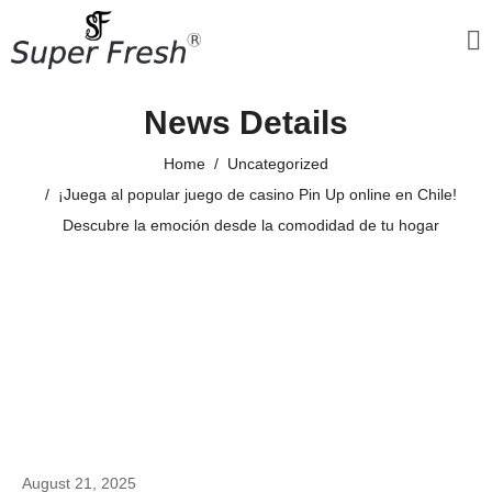
News Details
Home
Uncategorized
¡Juega al popular juego de casino Pin Up online en Chile!
Descubre la emoción desde la comodidad de tu hogar
August 21, 2025