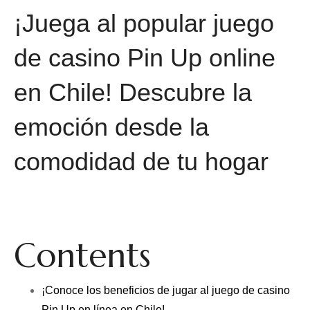
¡Juega al popular juego
de casino Pin Up online
en Chile! Descubre la
emoción desde la
comodidad de tu hogar
Contents
¡Conoce los beneficios de jugar al juego de casino
Pin Up en línea en Chile!