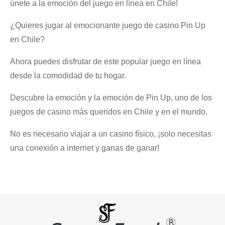
únete a la emoción del juego en línea en Chile!
¿Quieres jugar al emocionante juego de casino Pin Up
en Chile?
Ahora puedes disfrutar de este popular juego en línea
desde la comodidad de tu hogar.
Descubre la emoción y la emoción de Pin Up, uno de los
juegos de casino más queridos en Chile y en el mundo.
No es necesario viajar a un casino físico, ¡solo necesitas
una conexión a internet y ganas de ganar!