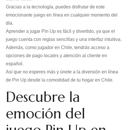
Gracias a la tecnología, puedes disfrutar de este
emocionante juego en línea en cualquier momento del
día.
Aprender a jugar Pin Up es fácil y divertido, ya que el
juego cuenta con reglas sencillas y una interfaz intuitiva.
Además, como jugador en Chile, tendrás acceso a
opciones de pago locales y atención al cliente en
español.
Así que no esperes más y únete a la diversión en línea
de Pin Up desde la comodidad de tu hogar en Chile.
Descubre la
emoción del