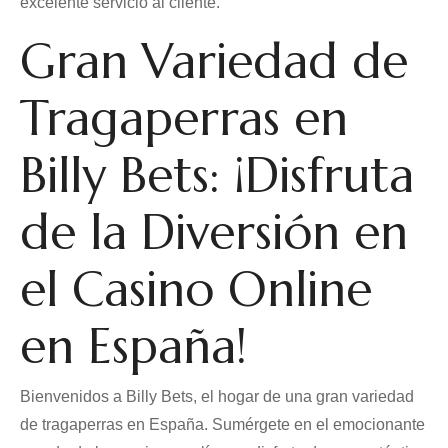
excelente servicio al cliente.
Gran Variedad de
Tragaperras en
Billy Bets: ¡Disfruta
de la Diversión en
el Casino Online
en España!
Bienvenidos a Billy Bets, el hogar de una gran variedad
de tragaperras en España. Sumérgete en el emocionante