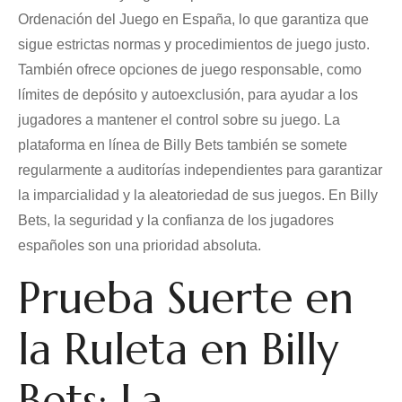
Ordenación del Juego en España, lo que garantiza que
sigue estrictas normas y procedimientos de juego justo.
También ofrece opciones de juego responsable, como
límites de depósito y autoexclusión, para ayudar a los
jugadores a mantener el control sobre su juego. La
plataforma en línea de Billy Bets también se somete
regularmente a auditorías independientes para garantizar
la imparcialidad y la aleatoriedad de sus juegos. En Billy
Bets, la seguridad y la confianza de los jugadores
españoles son una prioridad absoluta.
Prueba Suerte en
la Ruleta en Billy
Bets: La