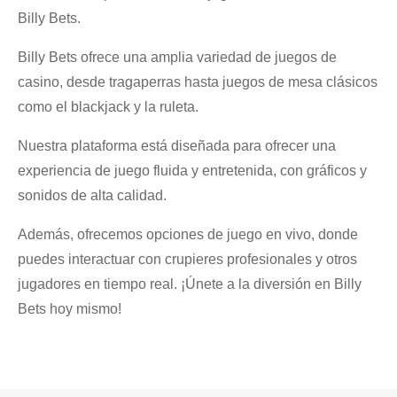
Billy Bets.
Billy Bets ofrece una amplia variedad de juegos de
casino, desde tragaperras hasta juegos de mesa clásicos
como el blackjack y la ruleta.
Nuestra plataforma está diseñada para ofrecer una
experiencia de juego fluida y entretenida, con gráficos y
sonidos de alta calidad.
Además, ofrecemos opciones de juego en vivo, donde
puedes interactuar con crupieres profesionales y otros
jugadores en tiempo real. ¡Únete a la diversión en Billy
Bets hoy mismo!