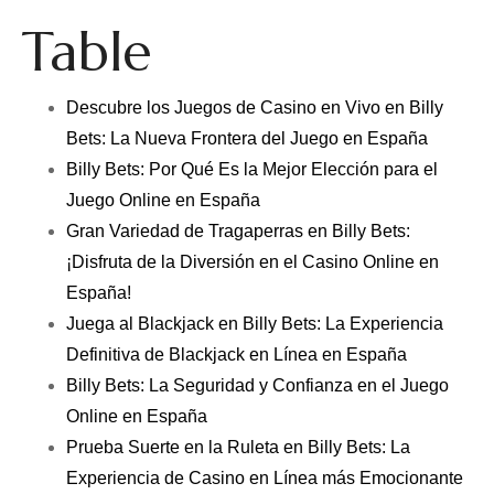
Table
Descubre los Juegos de Casino en Vivo en Billy
Bets: La Nueva Frontera del Juego en España
Billy Bets: Por Qué Es la Mejor Elección para el
Juego Online en España
Gran Variedad de Tragaperras en Billy Bets:
¡Disfruta de la Diversión en el Casino Online en
España!
Juega al Blackjack en Billy Bets: La Experiencia
Definitiva de Blackjack en Línea en España
Billy Bets: La Seguridad y Confianza en el Juego
Online en España
Prueba Suerte en la Ruleta en Billy Bets: La
Experiencia de Casino en Línea más Emocionante