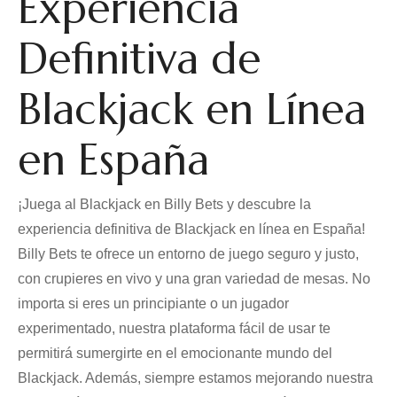
Experiencia
Definitiva de
Blackjack en Línea
en España
¡Juega al Blackjack en Billy Bets y descubre la
experiencia definitiva de Blackjack en línea en España!
Billy Bets te ofrece un entorno de juego seguro y justo,
con crupieres en vivo y una gran variedad de mesas. No
importa si eres un principiante o un jugador
experimentado, nuestra plataforma fácil de usar te
permitirá sumergirte en el emocionante mundo del
Blackjack. Además, siempre estamos mejorando nuestra