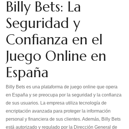
Billy Bets: La
Seguridad y
Confianza en el
Juego Online en
España
Billy Bets es una plataforma de juego online que opera
en España y se preocupa por la seguridad y la confianza
de sus usuarios. La empresa utiliza tecnología de
encriptación avanzada para proteger la información
personal y financiera de sus clientes. Además, Billy Bets
está autorizado y regulado por la Dirección General de