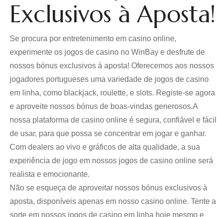
Exclusivos à Aposta!
Se procura por entretenimento em casino online,
experimente os jogos de casino no WinBay e desfrute de
nossos bónus exclusivos à aposta! Oferecemos aos nossos
jogadores portugueses uma variedade de jogos de casino
em linha, como blackjack, roulette, e slots. Registe-se agora
e aproveite nossos bónus de boas-vindas generosos.A
nossa plataforma de casino online é segura, confiável e fácil
de usar, para que possa se concentrar em jogar e ganhar.
Com dealers ao vivo e gráficos de alta qualidade, a sua
experiência de jogo em nossos jogos de casino online será
realista e emocionante.
Não se esqueça de aproveitar nossos bónus exclusivos à
aposta, disponíveis apenas em nosso casino online. Tente a
sorte em nossos jogos de casino em linha hoje mesmo e