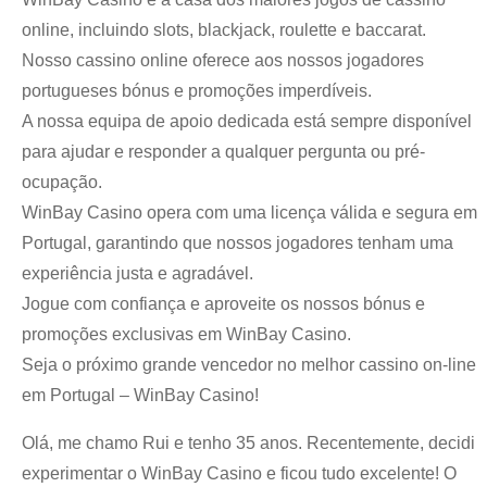
online, incluindo slots, blackjack, roulette e baccarat.
Nosso cassino online oferece aos nossos jogadores
portugueses bónus e promoções imperdíveis.
A nossa equipa de apoio dedicada está sempre disponível
para ajudar e responder a qualquer pergunta ou pré-
ocupação.
WinBay Casino opera com uma licença válida e segura em
Portugal, garantindo que nossos jogadores tenham uma
experiência justa e agradável.
Jogue com confiança e aproveite os nossos bónus e
promoções exclusivas em WinBay Casino.
Seja o próximo grande vencedor no melhor cassino on-line
em Portugal – WinBay Casino!
Olá, me chamo Rui e tenho 35 anos. Recentemente, decidi
experimentar o WinBay Casino e ficou tudo excelente! O