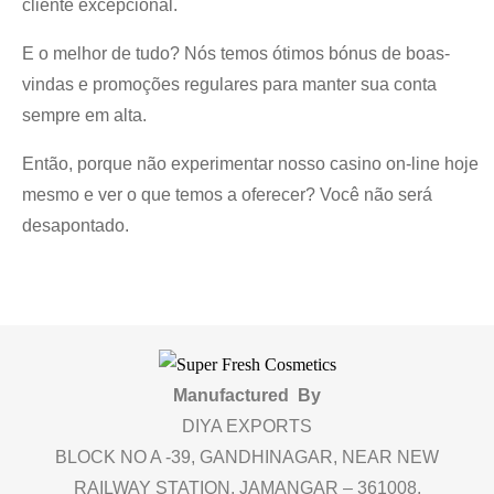
cliente excepcional.
E o melhor de tudo? Nós temos ótimos bónus de boas-
vindas e promoções regulares para manter sua conta
sempre em alta.
Então, porque não experimentar nosso casino on-line hoje
mesmo e ver o que temos a oferecer? Você não será
desapontado.
Manufactured By
DIYA EXPORTS
BLOCK NO A -39, GANDHINAGAR, NEAR NEW
RAILWAY STATION, JAMANGAR – 361008,