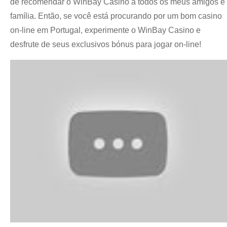
de recomendar o WinBay Casino a todos os meus amigos e
família. Então, se você está procurando por um bom casino
on-line em Portugal, experimente o WinBay Casino e
desfrute de seus exclusivos bónus para jogar on-line!