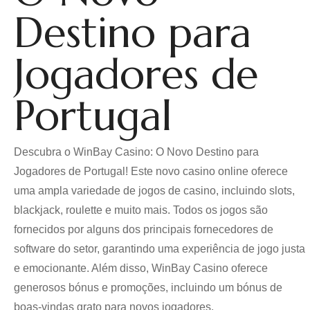
Destino para
Jogadores de
Portugal
Descubra o WinBay Casino: O Novo Destino para
Jogadores de Portugal! Este novo casino online oferece
uma ampla variedade de jogos de casino, incluindo slots,
blackjack, roulette e muito mais. Todos os jogos são
fornecidos por alguns dos principais fornecedores de
software do setor, garantindo uma experiência de jogo justa
e emocionante. Além disso, WinBay Casino oferece
generosos bónus e promoções, incluindo um bónus de
boas-vindas grato para novos jogadores.