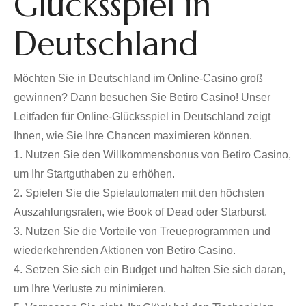
Glücksspiel in
Deutschland
Möchten Sie in Deutschland im Online-Casino groß
gewinnen? Dann besuchen Sie Betiro Casino! Unser
Leitfaden für Online-Glücksspiel in Deutschland zeigt
Ihnen, wie Sie Ihre Chancen maximieren können.
1. Nutzen Sie den Willkommensbonus von Betiro Casino,
um Ihr Startguthaben zu erhöhen.
2. Spielen Sie die Spielautomaten mit den höchsten
Auszahlungsraten, wie Book of Dead oder Starburst.
3. Nutzen Sie die Vorteile von Treueprogrammen und
wiederkehrenden Aktionen von Betiro Casino.
4. Setzen Sie sich ein Budget und halten Sie sich daran,
um Ihre Verluste zu minimieren.