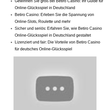
Gewinnen Sie groß bei Betiro Casino: Ihr Guide für
Online-Glücksspiel in Deutschland
Betiro Casino: Erleben Sie die Spannung von
Online-Slots, Roulette und mehr
Sicher und seriös: Erfahren Sie, wie Betiro Casino
Online-Glücksspiel in Deutschland gestaltet
Lizenziert und fair: Die Vorteile von Betiro Casino
für deutsches Online-Glücksspiel