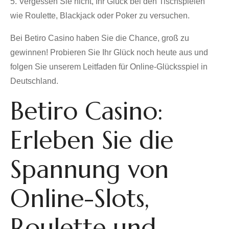
5. Vergessen Sie nicht, Ihr Glück bei den Tischspielen
wie Roulette, Blackjack oder Poker zu versuchen.
Bei Betiro Casino haben Sie die Chance, groß zu
gewinnen! Probieren Sie Ihr Glück noch heute aus und
folgen Sie unserem Leitfaden für Online-Glücksspiel in
Deutschland.
Betiro Casino:
Erleben Sie die
Spannung von
Online-Slots,
Roulette und