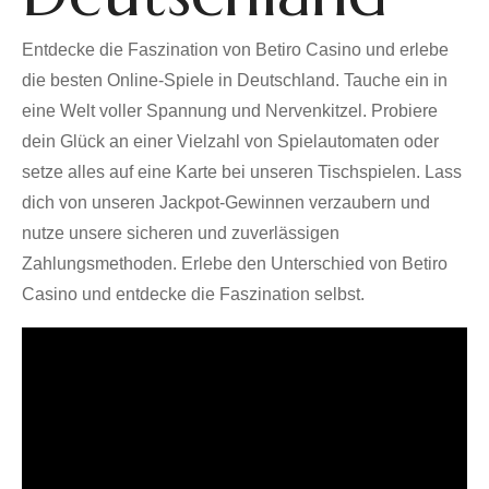
Entdecke die Faszination von Betiro Casino und erlebe
die besten Online-Spiele in Deutschland. Tauche ein in
eine Welt voller Spannung und Nervenkitzel. Probiere
dein Glück an einer Vielzahl von Spielautomaten oder
setze alles auf eine Karte bei unseren Tischspielen. Lass
dich von unseren Jackpot-Gewinnen verzaubern und
nutze unsere sicheren und zuverlässigen
Zahlungsmethoden. Erlebe den Unterschied von Betiro
Casino und entdecke die Faszination selbst.