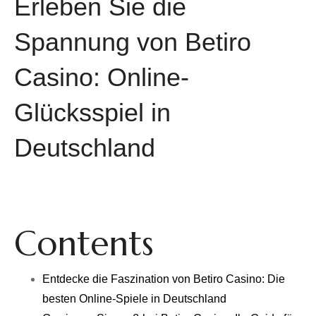
Erleben Sie die
Spannung von Betiro
Casino: Online-
Glücksspiel in
Deutschland
Contents
Entdecke die Faszination von Betiro Casino: Die
besten Online-Spiele in Deutschland