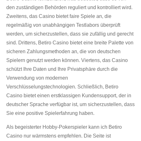
den zuständigen Behörden reguliert und kontrolliert wird.
Zweitens, das Casino bietet faire Spiele an, die
regelmäßig von unabhängigen Testlabors überprüft
werden, um sicherzustellen, dass sie zufällig und gerecht
sind. Drittens, Betiro Casino bietet eine breite Palette von
sicheren Zahlungsmethoden an, die von deutschen
Spielern genutzt werden können. Viertens, das Casino
schützt Ihre Daten und Ihre Privatsphäre durch die
Verwendung von modernen
Verschlüsselungstechnologien. Schließlich, Betiro
Casino bietet einen erstklassigen Kundensupport, der in
deutscher Sprache verfügbar ist, um sicherzustellen, dass
Sie eine positive Spielerfahrung haben.
Als begeisterter Hobby-Pokerspieler kann ich Betiro
Casino nur wärmstens empfehlen. Die Seite ist