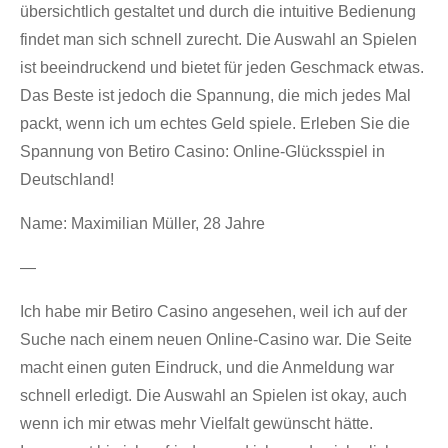
übersichtlich gestaltet und durch die intuitive Bedienung
findet man sich schnell zurecht. Die Auswahl an Spielen
ist beeindruckend und bietet für jeden Geschmack etwas.
Das Beste ist jedoch die Spannung, die mich jedes Mal
packt, wenn ich um echtes Geld spiele. Erleben Sie die
Spannung von Betiro Casino: Online-Glücksspiel in
Deutschland!
Name: Maximilian Müller, 28 Jahre
—
Ich habe mir Betiro Casino angesehen, weil ich auf der
Suche nach einem neuen Online-Casino war. Die Seite
macht einen guten Eindruck, und die Anmeldung war
schnell erledigt. Die Auswahl an Spielen ist okay, auch
wenn ich mir etwas mehr Vielfalt gewünscht hätte.