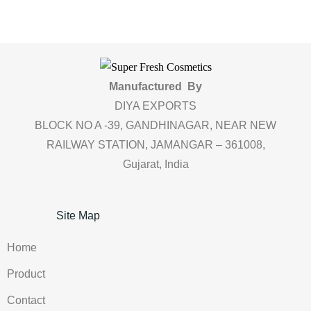
Manufactured By
DIYA EXPORTS
BLOCK NO A -39, GANDHINAGAR, NEAR NEW
RAILWAY STATION, JAMANGAR – 361008,
Gujarat, India
Site Map
Home
Product
Contact