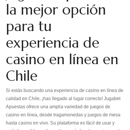
la mejor opción
para tu
experiencia de
casino en línea en
Chile
Si estás buscando una experiencia de casino en línea de
calidad en Chile, ¡has llegado al lugar correcto! Jugabet
Apuestas ofrece una amplia variedad de juegos de
casino en línea, desde tragamonedas y juegos de mesa
hasta casino en vivo. Su plataforma es fácil de usar y