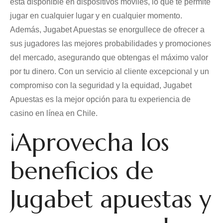
está disponible en dispositivos móviles, lo que te permite
jugar en cualquier lugar y en cualquier momento.
Además, Jugabet Apuestas se enorgullece de ofrecer a
sus jugadores las mejores probabilidades y promociones
del mercado, asegurando que obtengas el máximo valor
por tu dinero. Con un servicio al cliente excepcional y un
compromiso con la seguridad y la equidad, Jugabet
Apuestas es la mejor opción para tu experiencia de
casino en línea en Chile.
¡Aprovecha los
beneficios de
Jugabet apuestas y