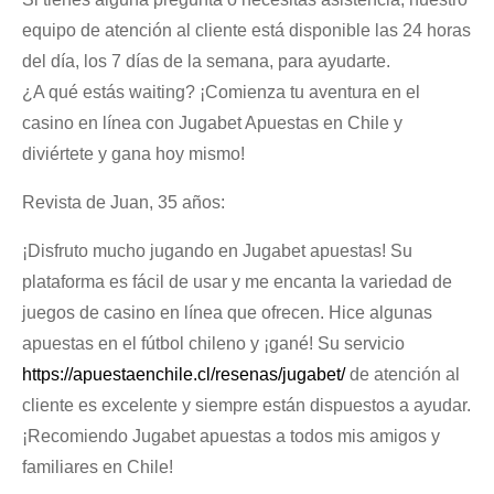
equipo de atención al cliente está disponible las 24 horas
del día, los 7 días de la semana, para ayudarte.
¿A qué estás waiting? ¡Comienza tu aventura en el
casino en línea con Jugabet Apuestas en Chile y
diviértete y gana hoy mismo!
Revista de Juan, 35 años:
¡Disfruto mucho jugando en Jugabet apuestas! Su
plataforma es fácil de usar y me encanta la variedad de
juegos de casino en línea que ofrecen. Hice algunas
apuestas en el fútbol chileno y ¡gané! Su servicio
https://apuestaenchile.cl/resenas/jugabet/
de atención al
cliente es excelente y siempre están dispuestos a ayudar.
¡Recomiendo Jugabet apuestas a todos mis amigos y
familiares en Chile!