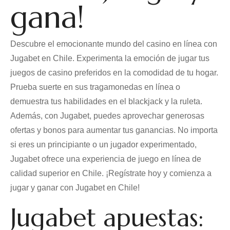
gana!
Descubre el emocionante mundo del casino en línea con
Jugabet en Chile. Experimenta la emoción de jugar tus
juegos de casino preferidos en la comodidad de tu hogar.
Prueba suerte en sus tragamonedas en línea o
demuestra tus habilidades en el blackjack y la ruleta.
Además, con Jugabet, puedes aprovechar generosas
ofertas y bonos para aumentar tus ganancias. No importa
si eres un principiante o un jugador experimentado,
Jugabet ofrece una experiencia de juego en línea de
calidad superior en Chile. ¡Regístrate hoy y comienza a
jugar y ganar con Jugabet en Chile!
Jugabet apuestas: