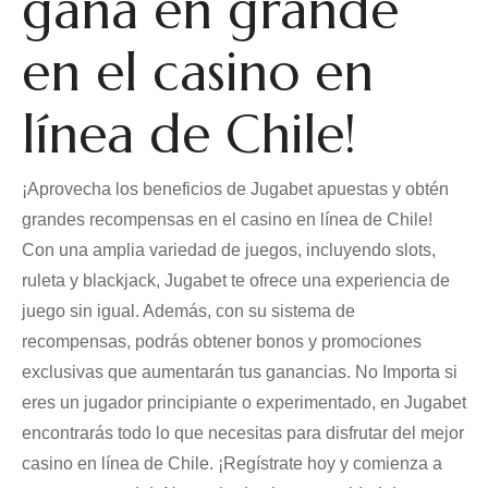
gana en grande
en el casino en
línea de Chile!
¡Aprovecha los beneficios de Jugabet apuestas y obtén
grandes recompensas en el casino en línea de Chile!
Con una amplia variedad de juegos, incluyendo slots,
ruleta y blackjack, Jugabet te ofrece una experiencia de
juego sin igual. Además, con su sistema de
recompensas, podrás obtener bonos y promociones
exclusivas que aumentarán tus ganancias. No Importa si
eres un jugador principiante o experimentado, en Jugabet
encontrarás todo lo que necesitas para disfrutar del mejor
casino en línea de Chile. ¡Regístrate hoy y comienza a