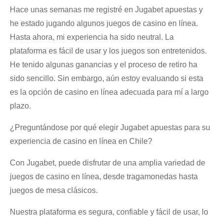
Hace unas semanas me registré en Jugabet apuestas y
he estado jugando algunos juegos de casino en línea.
Hasta ahora, mi experiencia ha sido neutral. La
plataforma es fácil de usar y los juegos son entretenidos.
He tenido algunas ganancias y el proceso de retiro ha
sido sencillo. Sin embargo, aún estoy evaluando si esta
es la opción de casino en línea adecuada para mí a largo
plazo.
¿Preguntándose por qué elegir Jugabet apuestas para su
experiencia de casino en línea en Chile?
Con Jugabet, puede disfrutar de una amplia variedad de
juegos de casino en línea, desde tragamonedas hasta
juegos de mesa clásicos.
Nuestra plataforma es segura, confiable y fácil de usar, lo