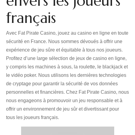
envers les joueurs
français
Avec Fat Pirate Casino, jouez au casino en ligne en toute
sécurité en France. Nous sommes dévoués à offrir une
expérience de jeu sûre et équitable à tous nos joueurs.
Profitez d’une large sélection de jeux de casino en ligne,
y compris les machines à sous, la roulette, le blackjack et
le vidéo poker. Nous utilisons les dernières technologies
de cryptage pour garantir la sécurité de vos données
personnelles et financières. Chez Fat Pirate Casino, nous
nous engageons à promouvoir un jeu responsable et à
offrir un environnement de jeu sûr et divertissant pour
tous les joueurs français.