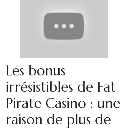
Les bonus
irrésistibles de Fat
Pirate Casino : une
raison de plus de