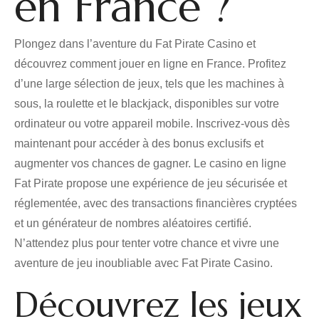
en France ?
Plongez dans l’aventure du Fat Pirate Casino et
découvrez comment jouer en ligne en France. Profitez
d’une large sélection de jeux, tels que les machines à
sous, la roulette et le blackjack, disponibles sur votre
ordinateur ou votre appareil mobile. Inscrivez-vous dès
maintenant pour accéder à des bonus exclusifs et
augmenter vos chances de gagner. Le casino en ligne
Fat Pirate propose une expérience de jeu sécurisée et
réglementée, avec des transactions financières cryptées
et un générateur de nombres aléatoires certifié.
N’attendez plus pour tenter votre chance et vivre une
aventure de jeu inoubliable avec Fat Pirate Casino.
Découvrez les jeux