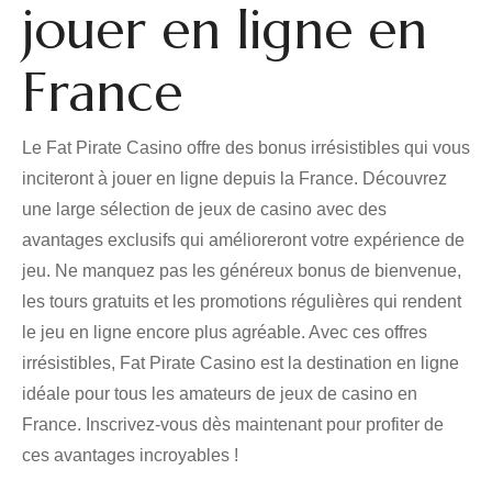
jouer en ligne en
France
Le Fat Pirate Casino offre des bonus irrésistibles qui vous
inciteront à jouer en ligne depuis la France. Découvrez
une large sélection de jeux de casino avec des
avantages exclusifs qui amélioreront votre expérience de
jeu. Ne manquez pas les généreux bonus de bienvenue,
les tours gratuits et les promotions régulières qui rendent
le jeu en ligne encore plus agréable. Avec ces offres
irrésistibles, Fat Pirate Casino est la destination en ligne
idéale pour tous les amateurs de jeux de casino en
France. Inscrivez-vous dès maintenant pour profiter de
ces avantages incroyables !