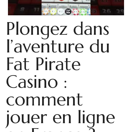
Plongez dans
l’aventure du
Fat Pirate
Casino :
comment
jouer en ligne