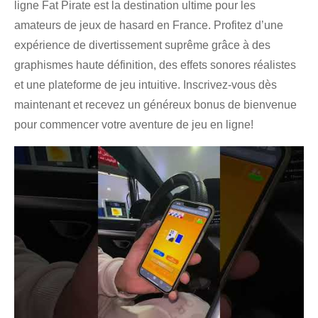
ligne Fat Pirate est la destination ultime pour les
amateurs de jeux de hasard en France. Profitez d’une
expérience de divertissement suprême grâce à des
graphismes haute définition, des effets sonores réalistes
et une plateforme de jeu intuitive. Inscrivez-vous dès
maintenant et recevez un généreux bonus de bienvenue
pour commencer votre aventure de jeu en ligne!