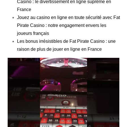
Casino : le divertissement en ligne suprême en
France
Jouez au casino en ligne en toute sécurité avec Fat
Pirate Casino : notre engagement envers les
joueurs français
Les bonus irrésistibles de Fat Pirate Casino : une
raison de plus de jouer en ligne en France