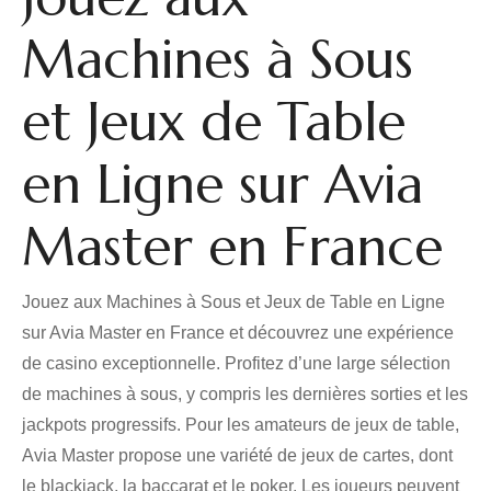
Machines à Sous
et Jeux de Table
en Ligne sur Avia
Master en France
Jouez aux Machines à Sous et Jeux de Table en Ligne
sur Avia Master en France et découvrez une expérience
de casino exceptionnelle. Profitez d’une large sélection
de machines à sous, y compris les dernières sorties et les
jackpots progressifs. Pour les amateurs de jeux de table,
Avia Master propose une variété de jeux de cartes, dont
le blackjack, la baccarat et le poker. Les joueurs peuvent