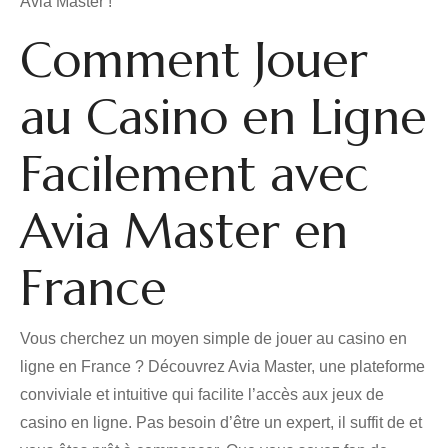
Avia Master !
Comment Jouer
au Casino en Ligne
Facilement avec
Avia Master en
France
Vous cherchez un moyen simple de jouer au casino en
ligne en France ? Découvrez Avia Master, une plateforme
conviviale et intuitive qui facilite l’accès aux jeux de
casino en ligne. Pas besoin d’être un expert, il suffit de
et