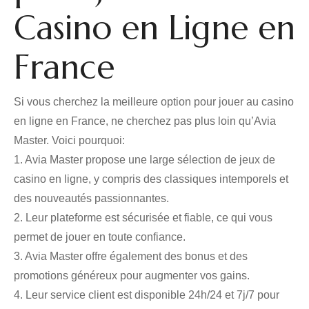
Casino en Ligne en
France
Si vous cherchez la meilleure option pour jouer au casino
en ligne en France, ne cherchez pas plus loin qu’Avia
Master. Voici pourquoi:
1. Avia Master propose une large sélection de jeux de
casino en ligne, y compris des classiques intemporels et
des nouveautés passionnantes.
2. Leur plateforme est sécurisée et fiable, ce qui vous
permet de jouer en toute confiance.
3. Avia Master offre également des bonus et des
promotions généreux pour augmenter vos gains.
4. Leur service client est disponible 24h/24 et 7j/7 pour