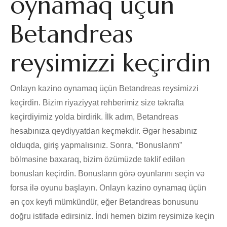
oynamaq üçün
Betandreas
reysimizzi keçirdin
Onlayn kazino oynamaq üçün Betandreas reysimizzi
keçirdin. Bizim riyaziyyat rehberimiz size təkrafta
keçirdiyimiz yolda birdirik. İlk adım, Betandreas
hesabınıza qeydiyyatdan keçməkdir. Əgər hesabınız
olduqda, giriş yapmalısınız. Sonra, “Bonuslarım”
bölməsine baxaraq, bizim özümüzde təklif edilən
bonusları keçirdin. Bonusların görə oyunlarını seçin və
forsa ilə oyunu başlayın. Onlayn kazino oynamaq üçün
ən çox keyfi mümkündür, eğer Betandreas bonusunu
doğru istifadə edirsiniz. İndi hemen bizim reysimizə keçin