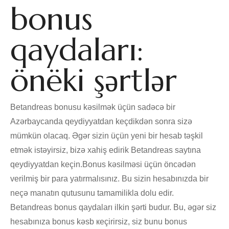
bonus
qaydaları:
önëki şərtlər
Betandreas bonusu kəsilmək üçün sadəcə bir
Azərbaycanda qeydiyyatdan keçdikdən sonra sizə
mümkün olacaq. Əgər sizin üçün yeni bir hesab təşkil
etmək istəyirsiz, bizə xahiş edirik Betandreas saytına
qeydiyyatdan keçin.Bonus kəsilməsi üçün öncədən
verilmiş bir para yatırmalısınız. Bu sizin hesabınızda bir
neçə manatın qutusunu tamamilikla dolu edir.
Betandreas bonus qaydaları ilkin şərti budur. Bu, əgər siz
hesabınıza bonus kəsb кеçirirsiz, siz bunu bonus