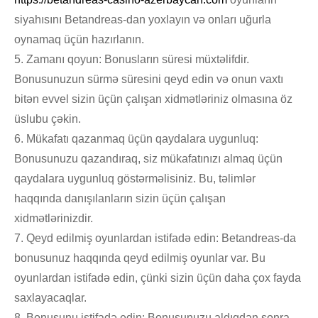
siyahısını Betandreas-dan yoxlayın və onları uğurla
oynamaq üçün hazırlanın.
5. Zamanı qoyun: Bonusların süresi müxtəlifdir.
Bonusunuzun sürmə süresini qeyd edin və onun vaxtı
bitən evvel sizin üçün çalışan xidmətləriniz olmasına öz
üslubu çəkin.
6. Mükafatı qazanmaq üçün qaydalara uygunluq:
Bonusunuzu qazandıraq, siz mükafatınızı almaq üçün
qaydalara uygunluq göstərməlisiniz. Bu, təlimlər
haqqında danışılanların sizin üçün çalışan
xidmətlərinizdir.
7. Qeyd edilmiş oyunlardan istifadə edin: Betandreas-da
bonusunuz haqqında qeyd edilmiş oyunlar var. Bu
oyunlardan istifadə edin, çünki sizin üçün daha çox fayda
saxlayacaqlar.
8. Bonusunu istifadə edin: Bonusunuzu aldıqdan sonra,